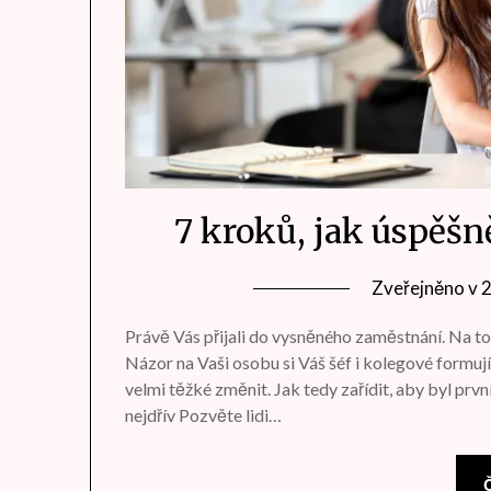
7 kroků, jak úspěšn
Zveřejněno v
Právě Vás přijali do vysněného zaměstnání. Na tom
Názor na Vaši osobu si Váš šéf i kolegové formuj
velmi těžké změnit. Jak tedy zařídit, aby byl prv
nejdřív Pozvěte lidi…
Č