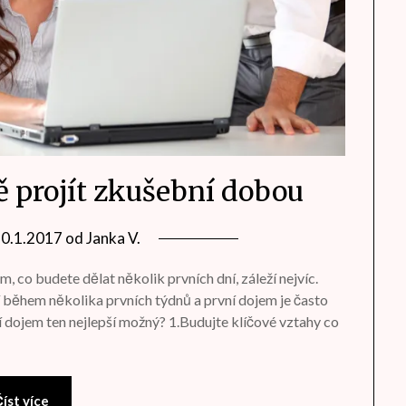
ě projít zkušební dobou
20.1.2017
od
Janka V.
, co budete dělat několik prvních dní, záleží nejvíc.
í během několika prvních týdnů a první dojem je často
ní dojem ten nejlepší možný? 1.Budujte klíčové vztahy co
íst více