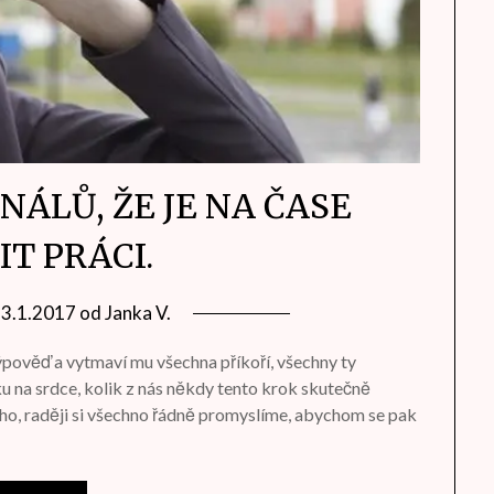
NÁLŮ, ŽE JE NA ČASE
T PRÁCI.
13.1.2017
od
Janka V.
výpověď a vytmaví mu všechna příkoří, všechny ty
u na srdce, kolik z nás někdy tento krok skutečně
ho, raději si všechno řádně promyslíme, abychom se pak