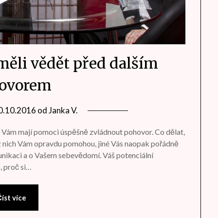
 měli vědět před dalším
ovorem
0.10.2016
od
Janka V.
é Vám mají pomoci úspěšně zvládnout pohovor. Co dělat,
é z nich Vám opravdu pomohou, jiné Vás naopak pořádně
unikaci a o Vašem sebevědomí. Váš potenciální
, proč si…
íst více