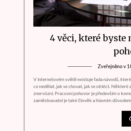
4 věci, které byste
poh
Zveřejněno v
1
V internetovém světě existuje řada návodů, kter
co nedělat, jak se chovat, jak se obléct. Někter
znervózní. Pracovní pohovor je především o kom
zaměstnavatel je také člověk a hlavním důvodem
Č