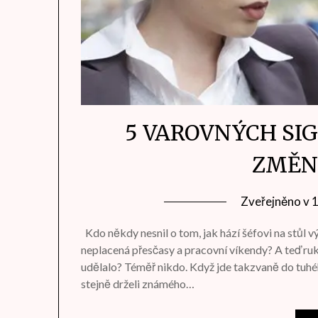
5 VAROVNÝCH SIG
ZMĚNI
Zveřejněno v
Kdo někdy nesnil o tom, jak hází šéfovi na stůl 
neplacená přesčasy a pracovní víkendy? A teď ruk
udělalo? Téměř nikdo. Když jde takzvaně do tuhé
stejně drželi známého…