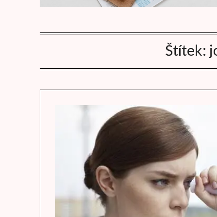
Štítek:
j