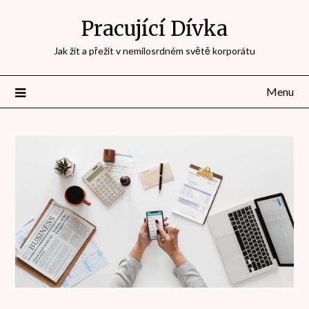
Přejdi
Pracující Dívka
na
obsah
Jak žít a přežít v nemilosrdném světě korporátu
Menu