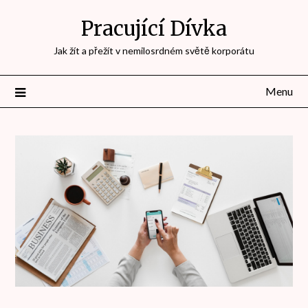
Přejdi
Pracující Dívka
na
obsah
Jak žít a přežít v nemilosrdném světě korporátu
Menu