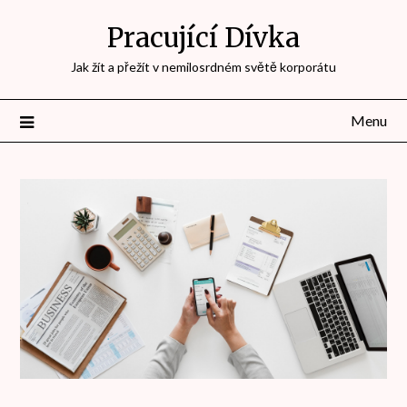
Přejdi
Pracující Dívka
na
obsah
Jak žít a přežít v nemilosrdném světě korporátu
Menu