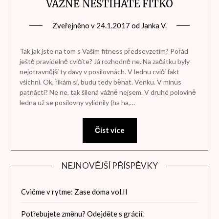
VÁŽNĚ NESTÍHÁTE FITKO
Zveřejněno v
24.1.2017
od
Janka V.
Tak jak jste na tom s Vaším fitness předsevzetím? Pořád
ještě pravidelně cvičíte? Já rozhodně ne. Na začátku byly
nejotravnější ty davy v posilovnách. V lednu cvičí fakt
všichni. Ok, říkám si, budu tedy běhat. Venku. V mínus
patnácti? Ne ne, tak šílená vážně nejsem. V druhé polovině
ledna už se posilovny vylidnily (ha ha,…
Číst více
NEJNOVĚJŠÍ PŘÍSPĚVKY
Cvičme v rytme: Zase doma vol.II
Potřebujete změnu? Odejděte s grácií.