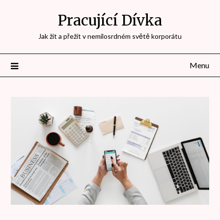
Přejdi
Pracující Dívka
na
obsah
Jak žít a přežít v nemilosrdném světě korporátu
Menu