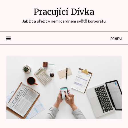
Přejdi
Pracující Dívka
na
obsah
Jak žít a přežít v nemilosrdném světě korporátu
Menu