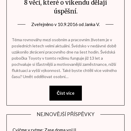
8 věcí, které o víkendu dělají
úspěšní.
Zveřejněno v
10.9.2016
od
Janka V.
Téma rovnováhy mezi osobním a pracovním životem je v
posledních letech velmi aktuální. Švédsko v nedávné době
uzákonilo zkrácení pracovního dne na šest hodin. Švédská
pobočka Toyoty v tomto režimu funguje již 13 let a
pochvaluje si šťastnější a motivovanější zaměstnance, nižší
fluktuaci a vyšší výkonnost. Také byste chtěli více volného
času? Umět oddělovat osobní…
Číst více
NEJNOVĚJŠÍ PŘÍSPĚVKY
Cvičme v rytme: Zase doma vol.II