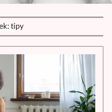
tek:
tipy