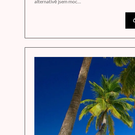
alternativě jsem moc…
Č