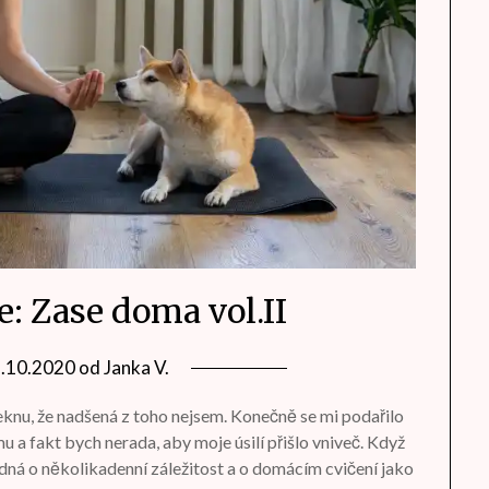
: Zase doma vol.II
9.10.2020
od
Janka V.
eknu, že nadšená z toho nejsem. Konečně se mi podařilo
u a fakt bych nerada, aby moje úsilí přišlo vniveč. Když
 jedná o několikadenní záležitost a o domácím cvičení jako