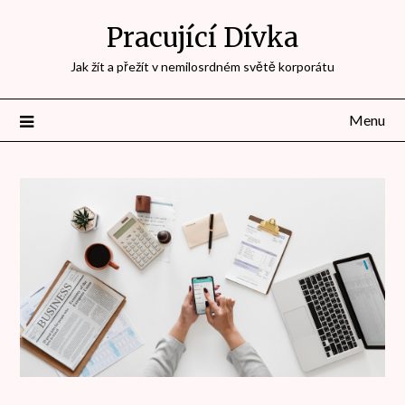
Přejdi
Pracující Dívka
na
obsah
Jak žít a přežít v nemilosrdném světě korporátu
Menu