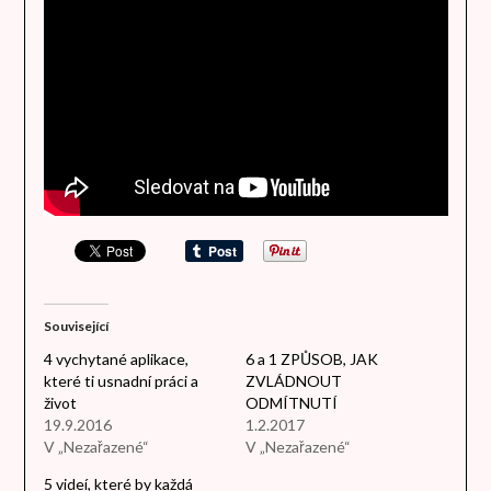
Související
4 vychytané aplikace,
6 a 1 ZPŮSOB, JAK
které ti usnadní práci a
ZVLÁDNOUT
život
ODMÍTNUTÍ
19.9.2016
1.2.2017
V „Nezařazené“
V „Nezařazené“
5 videí, které by každá