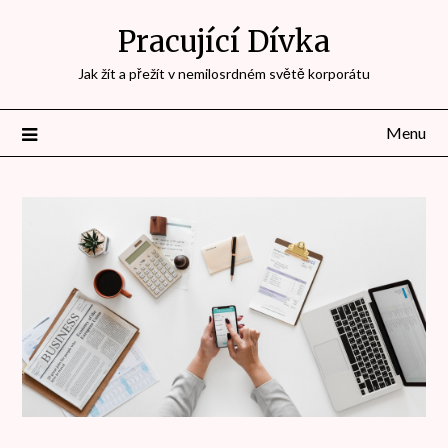
Přejdi
Pracující Dívka
na
obsah
Jak žít a přežít v nemilosrdném světě korporátu
Menu