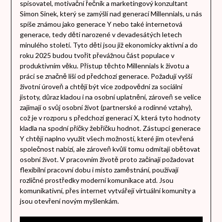
spisovatel, motivační řečník a marketingový konzultant
Simon Sinek, který se zamýšlí nad generací Millennials, u nás
spíše známou jako generace Y nebo také internetová
generace, tedy děti narozené v devadesátých letech
minulého století. Tyto děti jsou již ekonomicky aktivní a do
roku 2025 budou tvořit převážnou část populace v
produktivním věku. Přístup těchto Millennials k životu a
práci se značně liší od předchozí generace. Požadují vyšší
životní úroveň a chtějí být více zodpovědní za sociální
jistoty, důraz kladou i na osobní uplatnění, zároveň se velice
zajímají o svůj osobní život (partnerské a rodinné vztahy),
což je v rozporu s předchozí generací X, která tyto hodnoty
kladla na spodní příčky žebříčku hodnot. Zástupci generace
Y chtějí naplno využít všech možností, které jim otevřená
společnost nabízí, ale zároveň kvůli tomu odmítají obětovat
osobní život. V pracovním životě proto začínají požadovat
flexibilní pracovní dobu i místo zaměstnání, používají
rozličné prostředky moderní komunikace atd. Jsou
komunikativní, přes internet vytvářejí virtuální komunity a
jsou otevření novým myšlenkám.