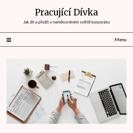
Přejdi
Pracující Dívka
na
obsah
Jak žít a přežít v nemilosrdném světě korporátu
Menu