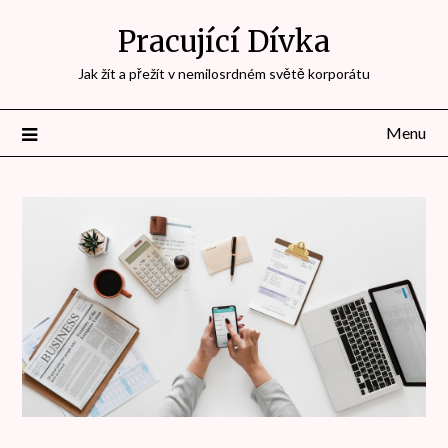
Přejdi
Pracující Dívka
na
obsah
Jak žít a přežít v nemilosrdném světě korporátu
Menu