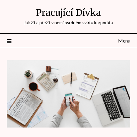
Přejdi
Pracující Dívka
na
obsah
Jak žít a přežít v nemilosrdném světě korporátu
Menu